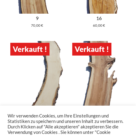
9
16
70,00
€
60,00
€
Verkauft !
Verkauft !
7
2
Wir verwenden Cookies, um Ihre Einstellungen und
Statistiken zu speichern und unseren Inhalt zu verbessern.
60,00
€
49,00
€
Durch Klicken auf "Alle akzeptieren" akzeptieren Sie die
Verwendung von Cookies . Sie können unter "Cookie