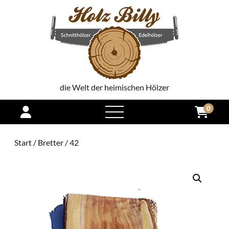
die Welt der heimischen Hölzer
0
open
menu
Start
/
Bretter
/ 42