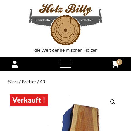
die Welt der heimischen Hölzer
0
open
menu
Start
/
Bretter
/ 43
Verkauft !