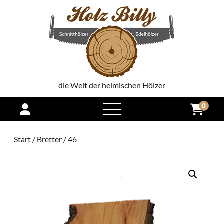
die Welt der heimischen Hölzer
0
open
menu
Start
/
Bretter
/ 46