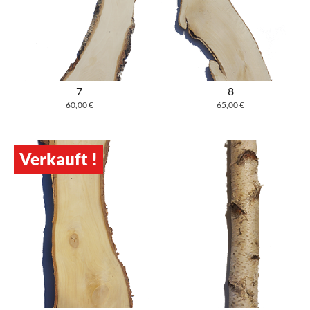
7
8
60,00
€
65,00
€
Verkauft !