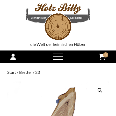
die Welt der heimischen Hölzer
0
open
menu
Start
/
Bretter
/ 23