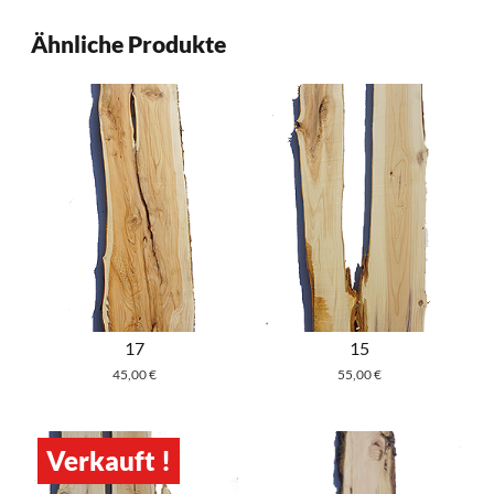
Ähnliche Produkte
17
15
45,00
€
55,00
€
Verkauft !