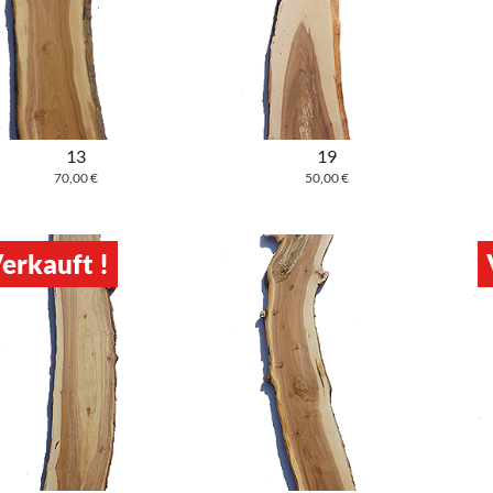
13
19
70,00
€
50,00
€
erkauft !