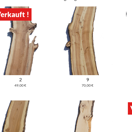
erkauft !
2
9
49,00
€
70,00
€