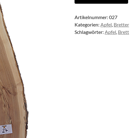
Artikelnummer:
027
Kategorien:
Apfel
,
Bretter
Schlagwörter:
Apfel
,
Brett