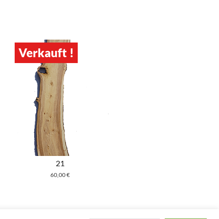
Verkauft !
21
60,00
€