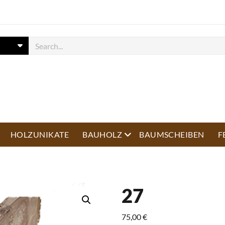
open menu
HOLZUNIKATE
BAUHOLZ
BAUMSCHEIBEN
F
27
75,00
€